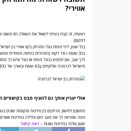
אווירי?
ראשית, זה קצת בעייתי לשאול את השאלה הזו משום ש
למקום).
בכל אופן, לפי מפות גוגל המרחק בקוו אווירי בין ישרא
בכ3 שעות ו-16 דקות (המהירות בטיסה מסחרית ממוצעת היא כ 890 עד 944 קמ"ש).
דרך אגב, אם תחפש בגוגל מפות אז גוגל יציעו לך מסלו
מישראל לגרמניה שלוקחים כֳ63 שעות ובאורך של כ4483 ק"מ. (
אולי יעניין אותך גם להעיף מבט בקישורים ה
מחשבון לחישוב מרחקים בין מדינות ומקומות שונים בע
מפה שמראה לך את מצב היום והלילה במדינות ואזורים
שעון עולמי במדינות שונות –
ראה קישור
.