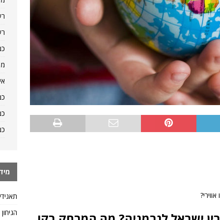
רש
רש
כמ
מה
אי
כמ
כמ
כמ
מיד
ווירי?
תאגידי
הגיחון
ן ישראל לגרמניה? מה המרחק בקו