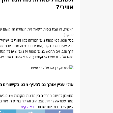
אווירי?
ראשית, זה קצת בעייתי לשאול את השאלה הזו משום ש
למקום).
בכל אופן, לפי מפות גוגל המרחק בקוו אווירי בין ישרא
בכ2 שעות ו-27 דקות (המהירות בטיסה מסחרית ממוצעת היא כ 890 עד 944 קמ"ש).
דרך אגב, אם תחפש בגוגל מפות אז גוגל יציעו לך מסלו
מישראל לבודפשט שלוקחים כֳ53-70 שעות ובאורך של כ3,575-5,722 ק"מ. (
אולי יעניין אותך גם להעיף מבט בקישורים ה
מחשבון לחישוב מרחקים בין מדינות ומקומות שונים בע
מפה שמראה לך את מצב היום והלילה במדינות ואזורים
שעון עולמי במדינות שונות –
ראה קישור
.