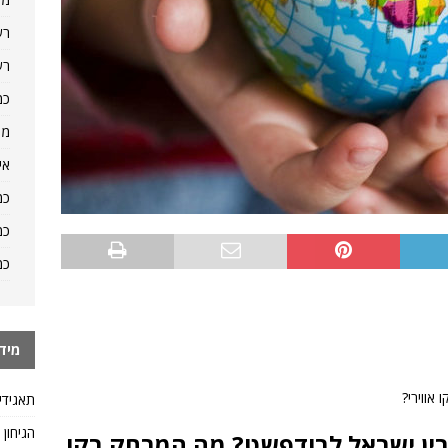
רש
רש
כמ
מה
אי
כמ
כמ
כמ
מיד
אווירי?
תאגידי
הגיחון
ין ישראל לבודפשט? מה המרחק בקו