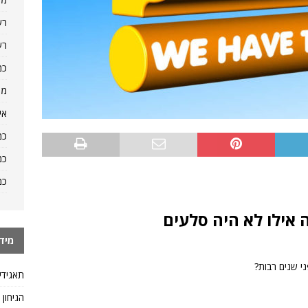
רש
רש
כמ
מה
אי
כמ
כמ
כמ
אילו לא היה סלעים
מיד
י שנים רבות?
תאגידי
הגיחון