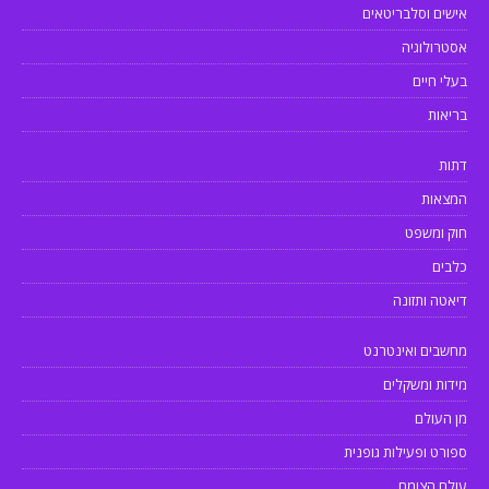
אישים וסלבריטאים
אסטרולוגיה
בעלי חיים
בריאות
דתות
המצאות
חוק ומשפט
כלבים
דיאטה ותזונה
מחשבים ואינטרנט
מידות ומשקלים
מן העולם
ספורט ופעילות גופנית
עולם הצומח