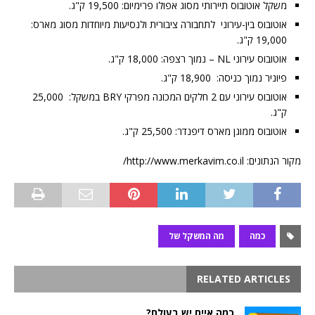
משקל אוטובוס תיירותי מסוג אפולו פרימיום: 19,500 ק"ג.
אוטובוס בין-עירוני לתחבורה ציבורית ולנסיעות מיוחדות מסוג מארס:
19,000 ק"ג.
אוטובוס עירוני NL – נמוך רצפה: 18,000 ק"ג.
פיוניר נמוך כניסה: 18,900 ק"ג.
אוטובוס עירוני עם 2 חלקים המכונה מפרקי BRY במשקל: 25,000
ק"ג.
אוטובוס ממוגן מארס דיפנדר: 25,500 ק"ג.
מקור הנתונים: http://www.merkavim.co.il/
כמה
מה המשקל של
RELATED ARTICLES
כמה איים יש בעולם?