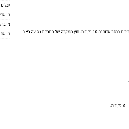
יובלים
מי אבי
מי ברק
הכנסתי על רמזור אדום וקיבלתי את כל הנקודות על עבירות רמזור אדום זה 10 נקודות. חוץ ממקרה של התחלת נסיעה באור
מי אונו
ת.