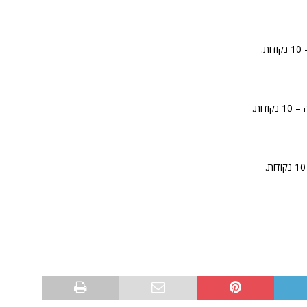
.
דות.