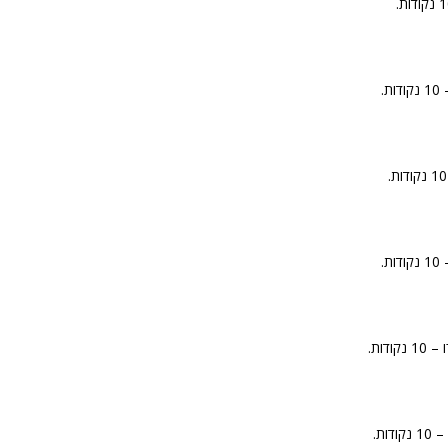
.
.
דות.
ות.