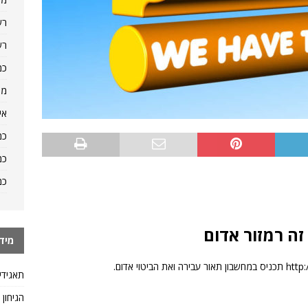
רש
רש
כמ
מה
אי
כמ
כמ
כמ
ה רמזור אדום
מיד
תאגידי
הגיחון