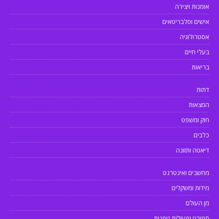
אומנות ויצירה
אישים וסלבריטאים
אסטרולוגיה
בעלי חיים
בריאות
דתות
המצאות
חוק ומשפט
כלבים
דיאטה ותזונה
מחשבים ואינטרנט
מידות ומשקלים
מן העולם
ספורט ופעילות גופנית