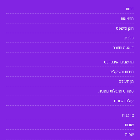
דתות
המצאות
חוק ומשפט
כלבים
דיאטה ותזונה
מחשבים ואינטרנט
מידות ומשקלים
מן העולם
ספורט ופעילות גופנית
עולם הצומח
צרכנות
שונות
שפות