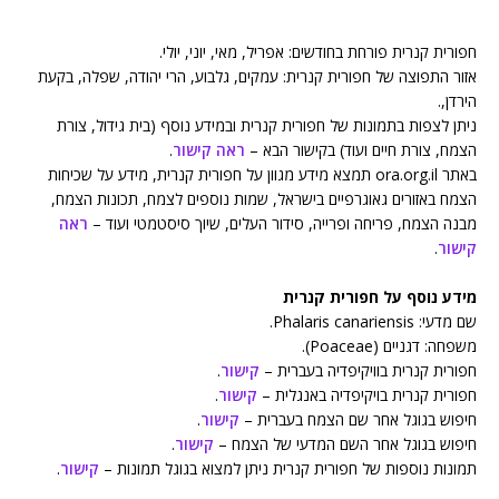
חפורית קנרית פורחת בחודשים: אפריל, מאי, יוני, יולי.
אזור התפוצה של חפורית קנרית: עמקים, גלבוע, הרי יהודה, שפלה, בקעת
הירדן,.
ניתן לצפות בתמונות של חפורית קנרית ובמידע נוסף (בית גידול, צורת
הצמח, צורת חיים ועוד) בקישור הבא –
ראה קישור
.
באתר flora.org.il תמצא מידע מגוון על חפורית קנרית, מידע על שכיחות
הצמח באזורים גאוגרפיים בישראל, שמות נוספים לצמח, תכונות הצמח,
מבנה הצמח, פריחה ופרייה, סידור העלים, שיוך סיסטמטי ועוד –
ראה
קישור
.
מידע נוסף על חפורית קנרית
שם מדעי: Phalaris canariensis.
משפחה: דגניים (Poaceae).
חפורית קנרית בוויקיפדיה בעברית –
קישור
.
חפורית קנרית בויקיפדיה באנגלית –
קישור
.
חיפוש בגוגל אחר שם הצמח בעברית –
קישור
.
חיפוש בגוגל אחר השם המדעי של הצמח –
קישור
.
תמונות נוספות של חפורית קנרית ניתן למצוא בגוגל תמונות –
קישור
.