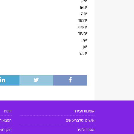
יאק
יגואר
יונה
יחמור
ינשוף
יסעור
יעל
יען
יתוש
אומנות ויצירה
דתות
אישים וסלבריטאים
המצאות
אסטרולוגיה
חוק ומש