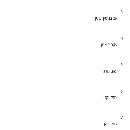
זאב בנימין בגין
יעקב ליצמן
יעקב מרגי
יצחק וקנין
יצחק כהן