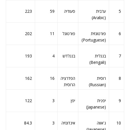
5
ערבית
סעודיה
59
223
(Arabic)
6
פורטוגזית
פורטוגל
11
202
(Portuguese)
7
בנגלית
בנגלדש
4
193
(Bengali)
8
רוסית
הפדרציה
16
162
(Russian)
הרוסית
9
יפנית
יפן
3
122
(Japanese)
10
ג'אווה
אינדונזיה
3
84.3
(Javanese)