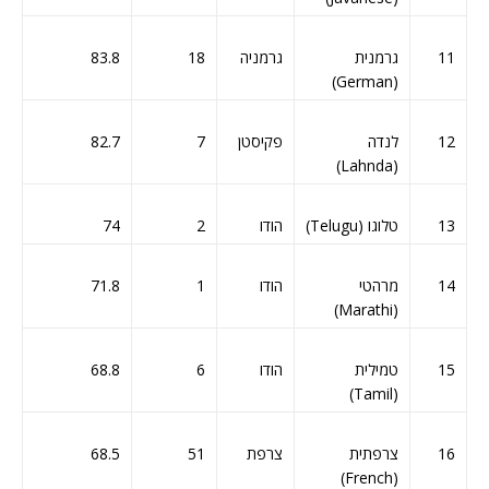
11
גרמנית
גרמניה
18
83.8
(German)
12
לנדה
פקיסטן
7
82.7
(Lahnda)
13
טלוגו (Telugu)
הודו
2
74
14
מרהטי
הודו
1
71.8
(Marathi)
15
טמילית
הודו
6
68.8
(Tamil)
16
צרפתית
צרפת
51
68.5
(French)