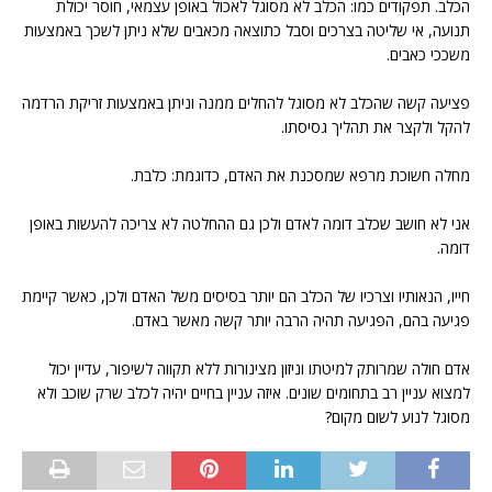
הכלב. תפקודים כמו: הכלב לא מסוגל לאכול באופן עצמאי, חוסר יכולת
תנועה, אי שליטה בצרכים וסבל כתוצאה מכאבים שלא ניתן לשכך באמצעות
משככי כאבים.
פציעה קשה שהכלב לא מסוגל להחלים ממנה וניתן באמצעות זריקת הרדמה
להקל ולקצר את תהליך גסיסתו.
מחלה חשוכת מרפא שמסכנת את האדם, כדוגמת: כלבת.
אני לא חושב שכלב דומה לאדם ולכן גם ההחלטה לא צריכה להעשות באופן
דומה.
חייו, הנאותיו וצרכיו של הכלב הם יותר בסיסים משל האדם ולכן, כאשר קיימת
פגיעה בהם, הפגיעה תהיה הרבה יותר קשה מאשר באדם.
אדם חולה שמרותק למיטתו וניזון מצינורות ללא תקווה לשיפור, עדיין יכול
למצוא עניין רב בתחומים שונים. איזה עניין בחיים יהיה לכלב שרק שוכב ולא
מסוגל לנוע לשום מקום?