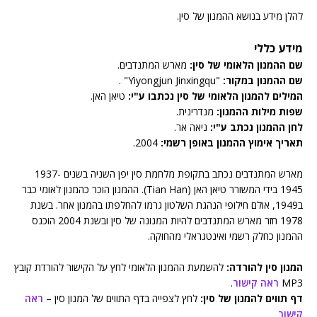
להלן מידע בנושא ההמנון של סין.
מידע כללי
שם ההמנון הלאומי של סין:
מארש המתנדבים.
שם ההמנון במקור:
"Yiyongjun Jinxingqu" .
המילים להמנון הלאומי של סין נכתבו ע"י:
טיאן האן.
שפות מילות ההמנון:
מנדרינית.
לחן ההמנון נכתב ע"י:
ניאה אר.
תאריך אימוץ ההמנון באופן רשמי:
2004.
מארש המתנדבים נכתב בתקופת מלחמת סין יפן השניה בשנים 1937-
1945 בידי המשורר טיאן האן (Tian Han). ההמנון הוכר כהמנון לאומי כבר
ב1949, אולם חילופי הנהגת השלטון גרמו להחלפתו בהמנון אחר. בשנת
1978 חזר מארש המתנדבים להיות המנונה של סין ובשנת 2004 הוכנס
ההמנון כחלק רשמי ואינטגראלי מהחוקה.
המנון סין להורדה:
להשמעת ההמנון הלאומי לחץ על הקישור להורדת קובץ
MP3
ראה קישור
.
דף תווים להמנון של סין:
לחץ לצפייה בדף התווים של המנון סין –
ראה
קישור