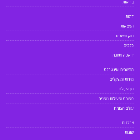
בריאות
דתות
המצאות
חוק ומשפט
כלבים
דיאטה ותזונה
מחשבים ואינטרנט
מידות ומשקלים
מן העולם
ספורט ופעילות גופנית
עולם הצומח
צרכנות
שונות