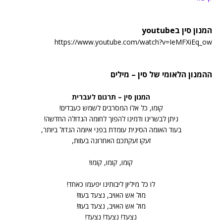
המנון סין בyoutube
https://www.youtube.com/watch?v=IeMFXiEq_ow
ההמנון הלאומי של סין – מילים
המנון סין – תרגום לעברית
קומו, כל אלו המסרבים לשמש כעבדים!
ניתן לבשרינו ודמינו להפוך לחומה הגדולה החדשה!
בעוד האומה הסינית עומדת בפני איומה הגדול ביותר,
זעקו זעקתכם האחרונה בעזות,
קומו, קומו, קומו!
לו כל מיליון ליבותינו יפעמו כאחד!
מול אש האויב, נצעד בעוז!
מול אש האויב, נצעד בעוז!
נצעד! נצעד! נצעד!