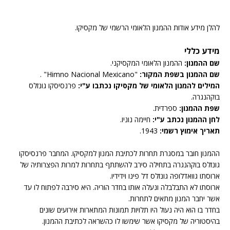
להלן מידע אודות ההמנון הלאומי הרשמי של מקסיקו.
מידע כללי
שם ההמנון:
ההמנון הלאומי המקסיקני.
שם ההמנון בשפת המקור:
"Himno Nacional Mexicano" .
המילים להמנון הלאומי של מקסיקו נכתבו ע"י:
פרנסיסקו גונזלס
בוקהנגרה.
שפת ההמנון:
ספרדית.
לחן ההמנון נכתב ע"י:
חיימה נוניו.
תאריך אימוץ רשמי:
1943.
ההמנון חובר במסגרת תחרות לכתיבת המנון למקסיקו. המחבר פרנסיסקו
גונזלס בוקהנגרה בתחילה סירב להשתתף בתחרות למרות הפצרותיה של
ארוסתו גוואדלופה גונזלס דל פינו וידידיו.
ארוסתו לא התבלבלה ונעלה אותו בחדר הוריה. היא סירבה לפתוח לו עד
אשר יחבר המנון מתאים לתחרות.
בחדר בו הוא היה נעול היו תלויות תמונות המתארות אירועים שונים
בהיסטוריה של מקסיקו אשר שימשו לו כהשראה לכתיבת ההמנון.