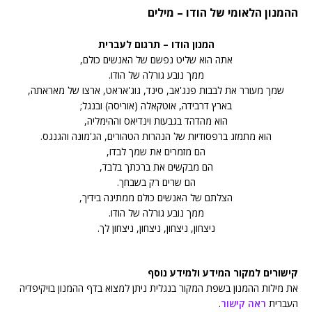
ההמנון הלאומי של הודו – מילים
המנון הודו – תרגום לעברית
אתה הוא שליט נפשם של האנשים כולם,
ממך נובע גורלה של הודו.
שמך מעורר את לבבות פנג'אב, סינד, גוג'אראט, ארצו של מאראתה,
בארץ דרבידה, אוטקאלה (אוריסה) ובנגל;
הוא מהדהד בגבעות וינדיאס וההימליה,
הוא מתמזג ברפסודיות של הנהרות הטהורים, הג'מונה והגנגס.
הם מזמרים את שמך לבדו,
הם מבקשים את ברכתך בלבד,
הם שרים רק בשבחך.
הצלתם של האנשים כולם ממתינה בידיך,
ממך נובע גורלה של הודו.
ניצחון, ניצחון, ניצחון, ניצחון לך.
קישורים למקור המידע ולמידע נוסף
את מילות ההמנון בשפת המקור בנגלית ניתן למצוא בדף ההמנון בויקיפדיה
העברית
ראה קישור
.