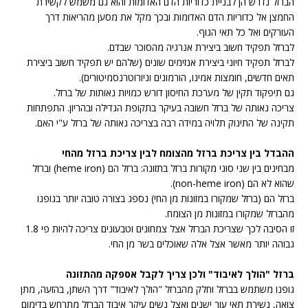
הברזל נדרש הן לבניית כדוריות הדם האדומות והוא גם משמש לקשירת
החמצן אל כדוריות הדם האדומות ובכך מקל את מסען מהריאות דרך
העורקים ואל כל תאי הגוף.
לברזל תפקיד חשוב ביצירת אנרגיה מהסוכר שבדם.
לברזל תפקיד חיוני ביצירת אנזימים שונים (שלהם יש תפקיד חשוב ביצירת
תאים חדשים, חומצות אמינו, הורמונים וניורוטרנסמיטורים).
גם תיפקוד תקין של מערכת החיסון דורש כמויות נאותות של ברזל.
צריכה נאותה של ברזל חשובה בעיקר בתקופת הגדילה ובהריון. התפתחות
תקינה של התינוק תלויה במידה רבה בצריכה נאותה של ברזל ע"י האם.
ההבדל בין צריכת ברזל מהצומח לבין צריכת ברזל מהחי
מבחינים בין שני סוגי מקורות ברזל בתזונה: ברזל הם (heme iron) וברזל
שהוא לא הם (non-heme iron).
ברזל הם (ברזל שמקורו במזונות מן החי) נספג בצורה טובה יותר בגופנו
מהברזל שמקורו במזונות מן הצומח.
זו הסיבה לכך שצריכת הברזל אצל צמחונים וטבעונים צריכה להיות פי 1.8
גבוהה יותר מאשר אצל אלה שאוכלים בשר מן החי.
ברזל "הולך לאיבוד" ולכן צריך לקבל אספקה מהתזונה
גופנו משתמש בברזל וחלק מהברזל "הולך לאיבוד" דרך השתן, בהזעה, מתן
צואה, נשירת תאי עור ישנים ואצל נשים עיקר איבוד הברזל מתרחש בדימום