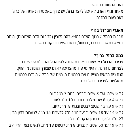
בעת המחזור החודשי.
מאחר וגוף האדם לא יכול לייצר ברזל, יש צורך באספקה נאותה של ברזל
באמצעות התזונה.
מאגרי הברזל בגוף
מרבית הברזל שבגוף האדם נמצא בהמוגלובין (כדוריות הדם האדומות) והיתר
נמצא במאגרים בכבד, בטחול, במח העצם וברקמת השריר.
כמה ברזל צריך?
צריכת הברזל באנשים בריאים משתנה לפי הגיל והמין (וכפי שציינתי
לצמחונים ההנחיה היא פי 1.8 מהצריכה לאדם שצורך מזונות מן החי).
הנתונים הבאים מציינים את הכמויות היומיות של ברזל שהוגדרו ככמויות
ממולצות לצריכת ברזל ביום.
גילאי שנה ועד 3 שנים: לבנים ובנות 7 מ"ג ליום.
גילאי 4 עד 8 שנים: לבנים ובנות 10 מ"ג ליום.
גילאי 9 עד 13 שנים: לבנים ובנות 8 מ"ג ליום.
גילאי 14 עד 18 שנים: לנערים11 מ"ג לנערות 15 מ"ג. לנערות בזמן הריון
27 מ"ג ולנערות בזמן הנקה 10 מ"ג.
גילאי 19 עד 50 שנים: לגברים 8 מ"ג לנשים 18 מ"ג. לנשים בזמן הריון 27