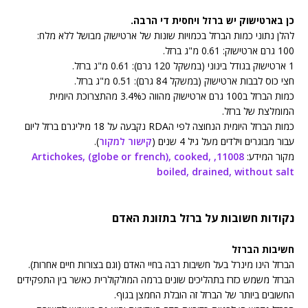
כן בארטישוק יש ברזל ויחסית די הרבה.
להלן נתוני כמות הברזל בכמויות שונות של ארטישוק מבושל ללא מלח:
100 גרם ארטישוק: 0.61 מ"ג ברזל.
1 ארטישוק בגודל בינוני (במשקל 120 גרם): 0.61 מ"ג ברזל.
חצי כוס לבבות ארטישוק (במשקל 84 גרם): 0.51 מ"ג ברזל.
כמות הברזל ב100 גרם ארטישוק מהווה כ3.4% מהתצרוכת היומית
המומלצת של ברזל.
כמות הברזל היומית הנחוצה לפי הRDA נקבעה על 18 מיליגרם ברזל ליום
עבור מבוגרים וילדים מעל גיל 4 שנים (
קישור למקור
).
מקור המידע:
11008, Artichokes, (globe or french), cooked,
boiled, drained, without salt
נקודות חשובות על ברזל בתזונת האדם
חשיבות הברזל
הברזל הינו מינרל בעל חשיבות רבה בחיי האדם (וגם בצורות חיים אחרות).
הברזל משמש כזרז בתהליכים שונים ברמה המולקולרית כאשר בין התפקידים
החשובים ביותר של הברזל זה הובלת החמצן בגוף.