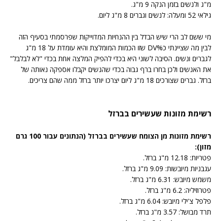
מ"ג ולנשים בזמן הנקה 9 מ"ג.
גילאי 52 ומעלה: לנשים וגברים 8 מ"ג ליום.
מי ששם לב הרי שיש הבדל בין ההנחיות המדוייקות שפרסמתי בסעיף הזה
לבין מה שציינתי כ%DV שזו הכמות המומלצת והיא עומדת על 18 מ"ג
לגברים ונשים. הסיבה לשוני היא בכדי להפיק המלצה אחת בכדי "לא לבלבל"
את האנשים ולכן בחרו ברף גבוה בכדי שהנשים יקבלו אספקה נאותה של
ברזל. גברים שצורכים 18 מ"ג ליום יצרכו יותר ברזל ממה שהם צריכים.
רשימת מזונות שעשירים בברזל
רשימת מזונות מן הצומח שעשירים בברזל (הנתונים עבור 100 גרם
מזון):
פטריות: 12.18 מ"ג ברזל.
עגבניות מיובשות: 9.09 מ"ג ברזל.
משמש מיובש: 6.31 מ"ג ברזל.
פטרוזיליה: 6.2 מ"ג ברזל.
פלפל צ'ילי מיובש: 6.04 מ"ג ברזל.
תרד מבושל: 3.57 מ"ג ברזל.