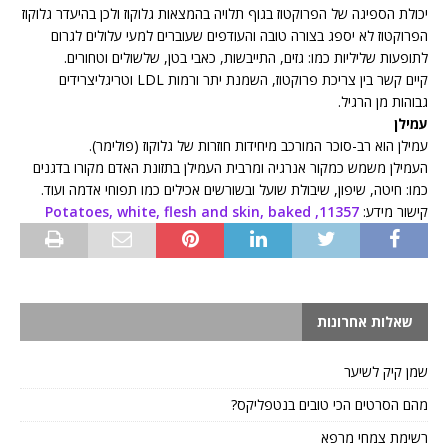
יכולת הספיגה של הפרוקטוז בגוף תלויה בהמצאות גלוקוז ולכן בהיעדר גלוקוז
הפרוקטוז לא יספג בצורה טובה והעודפים שעוברים למעי עלולים לגרום
לתופעות שליליות כמו: גזים, התייבשות, כאבי בטן, שלשולים וטחורים.
קיים קשר בין צריכת פרוקטוז, השמנת יתר ורמות LDL וטריגליצרידים
גבוהות מן הרגיל.
עמילן
עמילן הוא רב-סוכר המורכב מיחידות חוזרות של גלוקוז (פולימר).
העמילן משמש כמקור אנרגיה ומרבית העמילן בתזונת האדם מקורו בדגנים
כמו: חיטה, שיפון, שיבולת שועל ובשורשים אכילים כמו תפוחי אדמה ועוד.
קישור מידע:
11357, Potatoes, white, flesh and skin, baked
שאלות אחרונות
שמן קיק לשיער
מהם הסרטים הכי טובים בנטפליקס?
רשימת צמחי מרפא