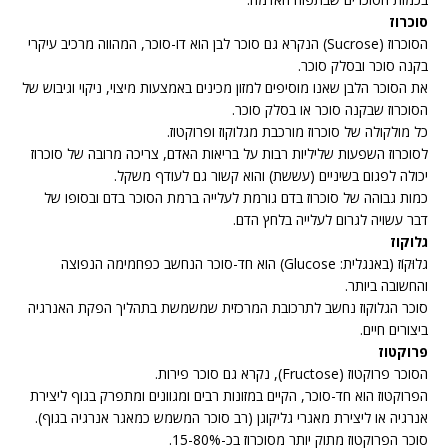
סוכרוז
הסוכרוז (Sucrose) הנקרא גם סוכר לבן הוא דו-סוכר, המהווה מרכיב עיקרי
בקנה סוכר ובסלק סוכר.
את הסוכר הלבן שאנו מוסיפים למזון מכינים באמצעות מיצוי, ניקוי וגיבוש של
הסוכרוז שבקנה סוכר או בסלק סוכר.
כל מולקולה של סוכרוז מורכבת מגלוקוז ופרוקטוז.
לסוכרוז השפעות שליליות רבות על בריאות האדם, צריכה מרובה של סוכרוז
יכולה לפגום בשיניים (עששת) והוא קשור גם לעודף משקל.
כמות גבוהה של סוכרוז בדם גורמת לעלייה ברמת הסוכר בדם ובסופו של
דבר עשויה לגרום לעלייה בלחץ הדם.
גלוקוז
גלוּקוֹז (באנגלית: Glucose) הוא חד-סוכר הנחשב כפחמימה הנפוצה
והחשובה ביותר.
סוכר הגלוקוז נחשב לתרכובת המרכזית שמשמשת בתהליך הפקת האנרגיה
ביצורים חיים.
פרוקטוז
הסוכר פרוקטוז (Fructose), נקרא גם סוכר פירות.
הפרוקטוז הוא חד-סוכר, הקיים במזונות רבים ומגוונים ומתפרק בגוף ליצירת
אנרגיה או ליצירת מאגרי גליקוגן (רב סוכר המשמש כמאגר אנרגיה בגוף).
סוכר הפרוקטוז מתוק יותר מסוכרוז בכ-15-80%.