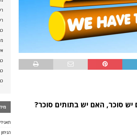
רש
רש
כמ
מה
אי
כמ
כמ
כמ
ש סוכר, האם יש בתותים סוכר?
מיד
תאגידי
הגיחון