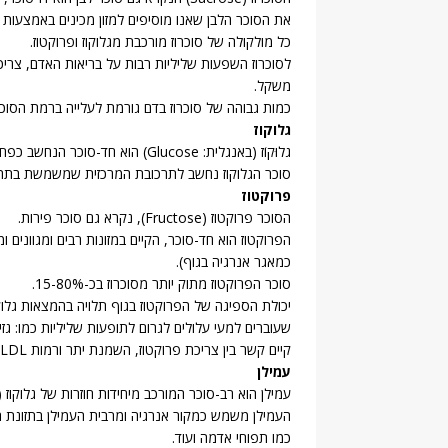
את הסוכר הלבן שאנו מוסיפים למזון מכינים באמצעות מי
כל מולקולה של סוכרוז מורכבת מגלוקוז ופרוקטוז.
לסוכרוז השפעות שליליות רבות על בריאות האדם, צריכ
משקל.
כמות גבוהה של סוכרוז בדם גורמת לעלייה ברמת הסוכר
גלוקוז
גלוּקוֹז (באנגלית: Glucose) הוא חד-סוכר הנחשב כפחמימה הנפוצה והחשובה ביותר.
סוכר הגלוקוז נחשב לתרכובת המרכזית שמשמשת בתהלי
פרוקטוז
הסוכר פרוקטוז (Fructose), נקרא גם סוכר פירות.
הפרוקטוז הוא חד-סוכר, הקיים במזונות רבים ומגוונים 
כמאגר אנרגיה בגוף).
סוכר הפרוקטוז מתוק יותר מסוכרוז בכ-15-80%.
יכולת הספיגה של הפרוקטוז בגוף תלויה בהמצאות גלוקו
שעוברים למעי עלולים לגרום לתופעות שליליות כמו: גזי
קיים קשר בין צריכת פרוקטוז, השמנת יתר ורמות LDL וטריגליצרידים גבוהות מן הרגיל.
עמילן
עמילן הוא רב-סוכר המורכב מיחידות חוזרות של גלוקוז (
העמילן משמש כמקור אנרגיה ומרבית העמילן בתזונת הא
כמו תפוחי אדמה ועוד.