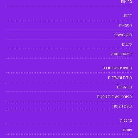
בריאות
דתות
המצאות
חוק ומשפט
כלבים
דיאטה ותזונה
מחשבים ואינטרנט
מידות ומשקלים
מן העולם
ספורט ופעילות גופנית
עולם הצומח
צרכנות
שונות