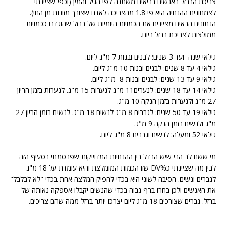
צריכת הברזל באנשים בריאים משתנה לפי הגיל והמין (וכפי שציינתי
לצמחונים ההנחיה היא פי 1.8 מהצריכה לאדם שצורך מזונות מן החי).
הנתונים הבאים מציינים את הכמויות היומיות של ברזל שהוגדרו ככמויות
ממולצות לצריכת ברזל ביום.
גילאי שנה ועד 3 שנים: לבנים ובנות 7 מ"ג ליום.
גילאי 4 עד 8 שנים: לבנים ובנות 10 מ"ג ליום.
גילאי 9 עד 13 שנים: לבנים ובנות 8 מ"ג ליום.
גילאי 14 עד 18 שנים: לנערים11 מ"ג לנערות 15 מ"ג. לנערות בזמן הריון
27 מ"ג ולנערות בזמן הנקה 10 מ"ג.
גילאי 19 עד 50 שנים: לגברים 8 מ"ג לנשים 18 מ"ג. לנשים בזמן הריון 27
מ"ג ולנשים בזמן הנקה 9 מ"ג.
גילאי 52 ומעלה: לנשים וגברים 8 מ"ג ליום.
מי ששם לב הרי שיש הבדל בין ההנחיות המדוייקות שפרסמתי בסעיף הזה
לבין מה שציינתי כ%DV שזו הכמות המומלצת והיא עומדת על 18 מ"ג
לגברים ונשים. הסיבה לשוני היא בכדי להפיק המלצה אחת בכדי "לא לבלבל"
את האנשים ולכן בחרו ברף גבוה בכדי שהנשים יקבלו אספקה נאותה של
ברזל. גברים שצורכים 18 מ"ג ליום יצרכו יותר ברזל ממה שהם צריכים.