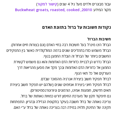
עבור מבוגרים וילדים מעל גיל 4 שנים (
קישור למקור
)
מקור המידע:
20010, Buckwheat groats, roasted, cooked
נקודות חשובות על ברזל בתזונת האדם
חשיבות הברזל
הברזל הינו מינרל בעל חשיבות רבה בחיי האדם (וגם בצורות חיים אחרות).
הברזל משמש כזרז בתהליכים שונים ברמה המולקולרית כאשר בין התפקידים
החשובים ביותר של הברזל זה הובלת החמצן בגוף.
הברזל נדרש הן לבניית כדוריות הדם האדומות והוא גם משמש לקשירת
החמצן אל כדוריות הדם האדומות ובכך מקל את מסען מהריאות דרך
העורקים ואל כל תאי הגוף.
לברזל תפקיד חשוב ביצירת אנרגיה מהסוכר שבדם.
לברזל תפקיד חיוני ביצירת אנזימים שונים (שלהם יש תפקיד חשוב ביצירת
תאים חדשים, חומצות אמינו, הורמונים וניורוטרנסמיטורים).
גם תיפקוד תקין של מערכת החיסון דורש כמויות נאותות של ברזל.
צריכה נאותה של ברזל חשובה בעיקר בתקופת הגדילה ובהריון. התפתחות
תקינה של התינוק תלויה במידה רבה בצריכה נאותה של ברזל ע"י האם.