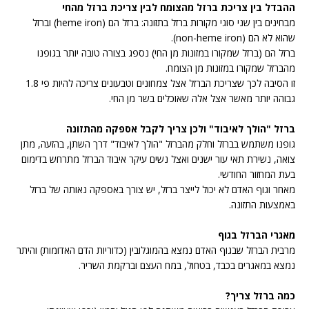
ההבדל בין צריכת ברזל מהצומח לבין צריכת ברזל מהחי
מבחינים בין שני סוגי מקורות ברזל בתזונה: ברזל הם (heme iron) וברזל
שהוא לא הם (non-heme iron).
ברזל הם (ברזל שמקורו במזונות מן החי) נספג בצורה טובה יותר בגופנו
מהברזל שמקורו במזונות מן הצומח.
זו הסיבה לכך שצריכת הברזל אצל צמחונים וטבעונים צריכה להיות פי 1.8
גבוהה יותר מאשר אצל אלה שאוכלים בשר מן החי.
ברזל "הולך לאיבוד" ולכן צריך לקבל אספקה מהתזונה
גופנו משתמש בברזל וחלק מהברזל "הולך לאיבוד" דרך השתן, בהזעה, מתן
צואה, נשירת תאי עור ישנים ואצל נשים עיקר איבוד הברזל מתרחש בדימום
בעת המחזור החודשי.
מאחר וגוף האדם לא יכול לייצר ברזל, יש צורך באספקה נאותה של ברזל
באמצעות התזונה.
מאגרי הברזל בגוף
מרבית הברזל שבגוף האדם נמצא בהמוגלובין (כדוריות הדם האדומות) והיתר
נמצא במאגרים בכבד, בטחול, במח העצם וברקמת השריר.
כמה ברזל צריך?