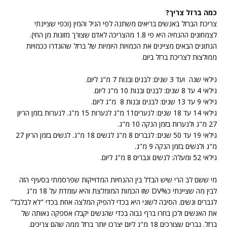
כמה ברזל צריך?
צריכת הברזל באנשים בריאים משתנה לפי הגיל והמין (וכפי שציינתי
לצמחונים ההנחיה היא פי 1.8 מהצריכה לאדם שצורך מזונות מן החי).
הנתונים הבאים מציינים את הכמויות היומיות של ברזל שהוגדרו ככמויות
ממולצות לצריכת ברזל ביום.
גילאי שנה ועד 3 שנים: לבנים ובנות 7 מ"ג ליום.
גילאי 4 עד 8 שנים: לבנים ובנות 10 מ"ג ליום.
גילאי 9 עד 13 שנים: לבנים ובנות 8 מ"ג ליום.
גילאי 14 עד 18 שנים: לנערים11 מ"ג לנערות 15 מ"ג. לנערות בזמן הריון
27 מ"ג ולנערות בזמן הנקה 10 מ"ג.
גילאי 19 עד 50 שנים: לגברים 8 מ"ג לנשים 18 מ"ג. לנשים בזמן הריון 27
מ"ג ולנשים בזמן הנקה 9 מ"ג.
גילאי 52 ומעלה: לנשים וגברים 8 מ"ג ליום.
מי ששם לב הרי שיש הבדל בין ההנחיות המדוייקות שפרסמתי בסעיף הזה
לבין מה שציינתי כ%DV שזו הכמות המומלצת והיא עומדת על 18 מ"ג
לגברים ונשים. הסיבה לשוני היא בכדי להפיק המלצה אחת בכדי "לא לבלבל"
את האנשים ולכן בחרו ברף גבוה בכדי שהנשים יקבלו אספקה נאותה של
ברזל. גברים שצורכים 18 מ"ג ליום יצרכו יותר ברזל ממה שהם צריכים.