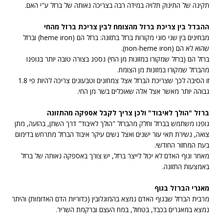
תקינה של התינוק תלויה במידה רבה בצריכה נאותה של ברזל ע"י האם.
ההבדל בין צריכת ברזל מהצומח לבין צריכת ברזל מהחי
מבחינים בין שני סוגי מקורות ברזל בתזונה: ברזל הם (heme iron) וברזל
שהוא לא הם (non-heme iron).
ברזל הם (ברזל שמקורו במזונות מן החי) נספג בצורה טובה יותר בגופנו
מהברזל שמקורו במזונות מן הצומח.
זו הסיבה לכך שצריכת הברזל אצל צמחונים וטבעונים צריכה להיות פי 1.8
גבוהה יותר מאשר אצל אלה שאוכלים בשר מן החי.
ברזל "הולך לאיבוד" ולכן צריך לקבל אספקה מהתזונה
גופנו משתמש בברזל וחלק מהברזל "הולך לאיבוד" דרך השתן, בהזעה, מתן
צואה, נשירת תאי עור ישנים ואצל נשים עיקר איבוד הברזל מתרחש בדימום
בעת המחזור החודשי.
מאחר וגוף האדם לא יכול לייצר ברזל, יש צורך באספקה נאותה של ברזל
באמצעות התזונה.
מאגרי הברזל בגוף
מרבית הברזל שבגוף האדם נמצא בהמוגלובין (כדוריות הדם האדומות) והיתר
נמצא במאגרים בכבד, בטחול, במח העצם וברקמת השריר.