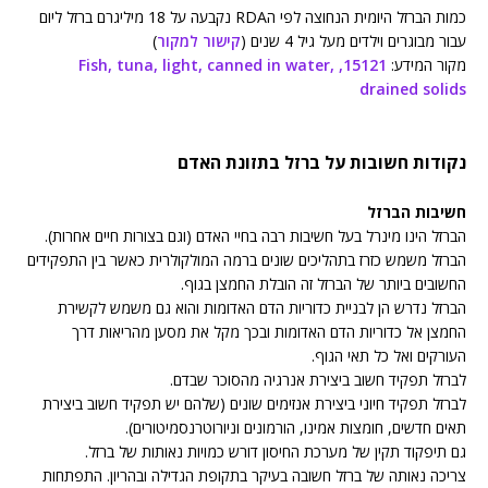
כמות הברזל היומית הנחוצה לפי הRDA נקבעה על 18 מיליגרם ברזל ליום
עבור מבוגרים וילדים מעל גיל 4 שנים (
קישור למקור
)
מקור המידע:
15121, Fish, tuna, light, canned in water,
drained solids
נקודות חשובות על ברזל בתזונת האדם
חשיבות הברזל
הברזל הינו מינרל בעל חשיבות רבה בחיי האדם (וגם בצורות חיים אחרות).
הברזל משמש כזרז בתהליכים שונים ברמה המולקולרית כאשר בין התפקידים
החשובים ביותר של הברזל זה הובלת החמצן בגוף.
הברזל נדרש הן לבניית כדוריות הדם האדומות והוא גם משמש לקשירת
החמצן אל כדוריות הדם האדומות ובכך מקל את מסען מהריאות דרך
העורקים ואל כל תאי הגוף.
לברזל תפקיד חשוב ביצירת אנרגיה מהסוכר שבדם.
לברזל תפקיד חיוני ביצירת אנזימים שונים (שלהם יש תפקיד חשוב ביצירת
תאים חדשים, חומצות אמינו, הורמונים וניורוטרנסמיטורים).
גם תיפקוד תקין של מערכת החיסון דורש כמויות נאותות של ברזל.
צריכה נאותה של ברזל חשובה בעיקר בתקופת הגדילה ובהריון. התפתחות