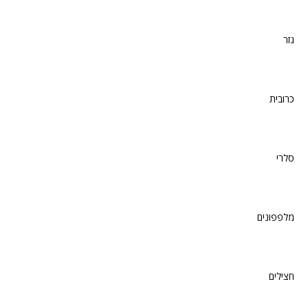
גזר
כרובית
סלרי
מלפפונים
חצילים