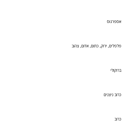
אספרגוס
פלפלים, ירוק, כתום, אדום, צהוב
ברוקולי
כרוב ניצנים
כרוב