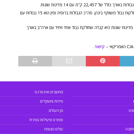
המדינות עם הכי הרבה גבולות הן רוסיה וסין החולקות גבול משותף בינהן. סה"כ הגבולות ברוסיה וסין הוא 15 גבולות עם
מדינות שונות היא קנדה שחולקת גבול אחד ויחיד עם ארה"ב באורך
קישור
.
מחשבים ואינטרנט
מידות ומשקלים
פט
מן העולם
ספורט ופעילות גופנית
תזונה
עולם הצומח