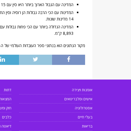
המדינה עם הגבול הארוך ביותר היא סין עם 15 גבולות באורך כולל של 22,457 ק"מ עם 14 מדינות שונות.
14 מדינות שונות.
המדינה הגדולה ביותר עם הכי פחות גבולות עם 
8,893 ק"מ.
מקור הנתונים הוא בנתוני ספר העובדות העולמי של ה-CIA האמריקאי –
אומנות ויצירה
דתות
אישים וסלבריטאים
המצאות
אסטרולוגיה
חוק ומש
בעלי חיים
כלבים
בריאות
דיאטה ו