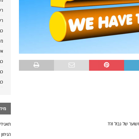
רש
רש
כמ
מה
אי
כמ
כמ
כמ
מיד
שוער של גבול זה?
תאגידי
הגיחון