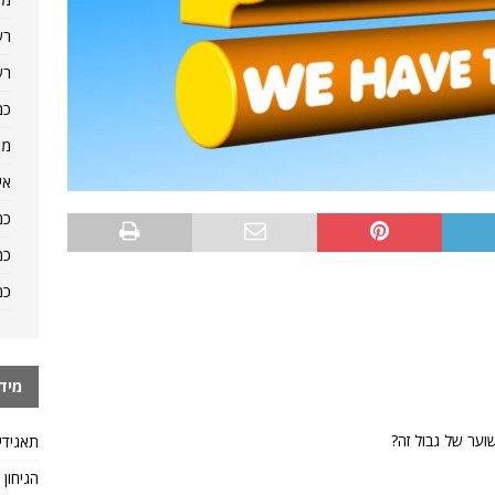
רש
רש
כמ
מה
אי
כמ
כמ
כמ
מיד
וער של גבול זה?
תאגידי
הגיחון