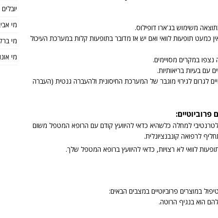
יובלים
מי אבי
כתוצאה משימוש בג'ארו דופילוס.
ה אין כמעט תופעות לוואי ואם יש אז מדובר בתופעות קלות במערכת העיכול
מי ברק
מי אונו
 נצפו במקרים מסויימים.
ם עם בעיות בריאותיות.
יים לגרום לגירוי מוגבר של המערכת החיסונית ולהעברה גנטית (העברה
פרוביוטיים:
אלטרנטיבי למחלה כלשהיא כדאי להיוועץ קודם עם הרופא המטפל משום
ליף לרפואה קונבנציונלית.
פעות לוואי לא רצויות, כדאי להיוועץ ברופא המטפל שלך.
יפול במוצרים פרוביוטיים במצבים הבאים:
הם הוא בנגיף הרוטה.