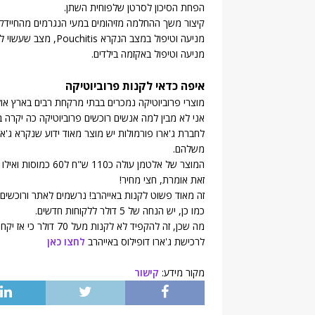
הפחת הסיכון לסרטן שלפוחית השתן.
קיצור משך ההחלמה מזיהומים במעי הנגרמים מהחיידק lostridium difficile
מניעה וטיפול במצב הנקרא Pouchitis, מצב שעשוי להגרם לאחר ניתוח להסרת המעי.
מניעה וטיפול באקזמה בילדים.
איפה כדאי לקנות פרוביוטיקה
מוצרי פרוביוטיקה נמכרים בבתי מרקחת רבים בארץ אול
אני לא מבין למה אנשים רוכשים פרוביוטיקה כה יקרה בא
משלהם.
המוצר של אלטמן עולה כ110 ש"ח ל60 כמוסות ואילו באתר אייהרב לדוגמה ג'ארו דופילוס עולה 111 ש"ח עבור 120 כמוסות.
זאת אומרת, חצי מחיר!
זה מאוד פשוט לקנות באייהרב! נרשמים לאתר ורוכשים 
כמו כן, יש הנחה של 5 דולר ללקוחות חדשים.
מה שכן, זה להקפיד לא לקנות מעל 70 דולר כי אז יקחו ממך מע"מ.
לרכישת ג'ארו דופילוס באייהרב
לחצו כאן
מקור מידע:
קישור