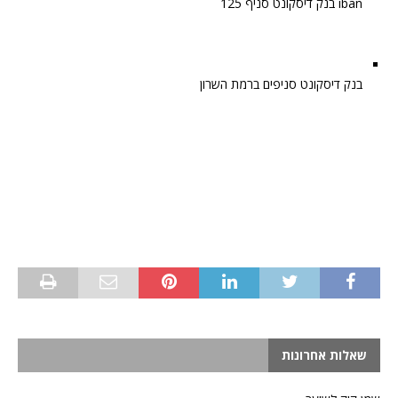
iban בנק דיסקונט סניף 125
בנק דיסקונט סניפים ברמת השרון
שאלות אחרונות