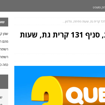
וק ומשפט
 ותזונה
שאל
ות ומשקלים
 איך כותבים ח.פ
שפות
בנק דיסקונט קרית גת, סניף 131 קרית גת, שעות
שמן קי
.פ וגם איך כותבים מספר ח.פ
שפות
מהם הס
דיאטה ותזונה
רשימת
יאטה ותזונה
רשימת 
פות
כמה כס
לו של ליטר מים?
מידות ומשקלים
שמ
מה