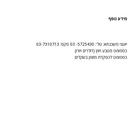
מידע נוסף
יועצי משכנתא: טל': 5725430- 03 פקס: 03-7310713
כספומט מטבע חוץ (דולרים ויורו)
כספומט להפקדת מזומן בשקלים