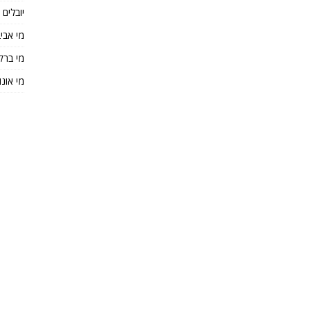
יובלים
מי אבי
מי ברק
מי אונו