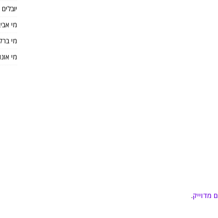
יובלים
מי אבי
מי ברק
מי אונו
 מדוייק
.