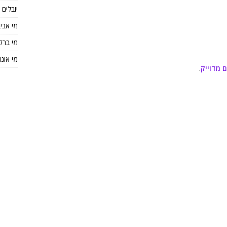
יובלים
מי אבי
מי ברק
מי אונו
 מדוייק
.