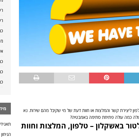
רש
רש
כמ
מה
אי
כמ
כמ
כמ
מיד
פון ליצירת קשר והמלצות או חוות דעת של מי שקיבל מהם שירות. נא
ולה כמה עולה פתיחת סתימה באמבטיה?
ור באשקלון – טלפון, המלצות וחוות
תאגידי
הגיחון