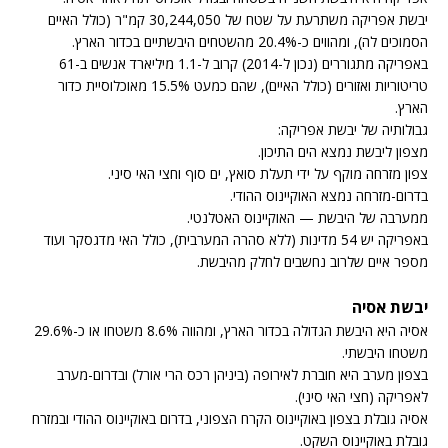
יבשת אפריקה משתרעת על שטח של 30,244,050 קמ"ר (כולל האיים
הסמוכים לה), ומהווים כ-20.4% מהשטחים היבשתיים בכדור הארץ.
באפריקה מתגוררים (נכון ל-2014) קרוב ל-1.1 מיליארד אנשים ב-61
טריטוריות ואזורים (כולל האיים), שהם כמעט 15.5% מאוכלוסיית כדור
הארץ.
גבולותיה של יבשת אפריקה:
מצפון ליבשת נמצא הים התיכון.
צפון מזרחה מוקף על ידי תעלת סואץ, ים סוף וחצי האי סיני.
בדרום-מזרחה נמצא האוקיינוס ההודי.
ממערבה של היבשת — האוקיינוס האטלנטי.
באפריקה יש 54 מדינות (ללא סהרה המערבית), כולל האי מדגסקר ועוד
מספר איים שלרוב נחשבים לחלק מהיבשת.
יבשת אסיה
אסיה היא היבשת הגדולה בכדור הארץ, ומהווה 8.6% משטחו או כ-29.6%
משטחו היבשתי.
בצפון מערב היא חוברת לאירופה (ביניהן רכס הרי אורל) ובדרום-מערב
לאפריקה (חצי האי סיני).
אסיה גובלת בצפון באוקיינוס הקרח הצפוני, בדרום באוקיינוס ההודי ובמזרח
גובלת באוקיינוס השקט.