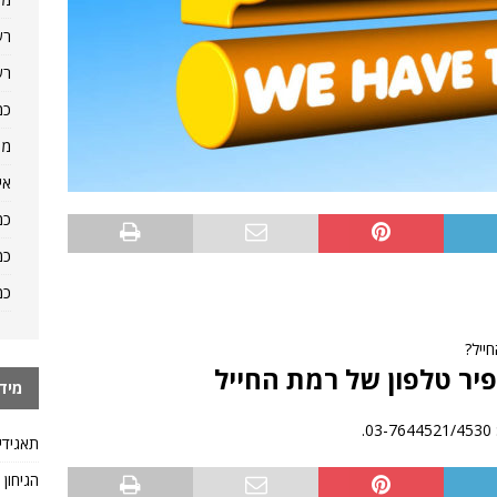
רש
רש
כמ
מה
אי
כמ
כמ
כמ
ייל?
יר טלפון של רמת החייל
מיד
.
תאגידי
הגיחון