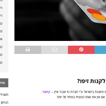
רש
רש
כמ
מה
אי
כמ
כמ
כמ
קנות זיפו?
מיד
ו מיוצגת בישראל ע"י חברת טי אנגד איי) –
קישור
.
תאגידי
 אם אין את אותו המצית במחיר זול יותר.
הגיחון