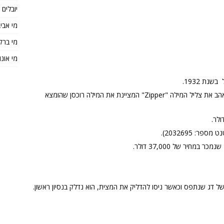
יובלים
מי אבי
מי ברק
מי אונו
נת 1932.
מצית הזיפו נקרא בשם "זיפו" משום שממציאו אהב את צליל המילה "Zipper" המציינת את המילה רוכסן שהומצא