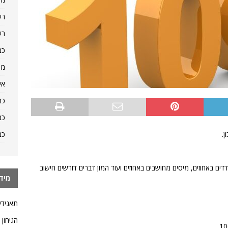
רש
רש
כמ
מה
אי
כמ
כמ
כמ
.
דדים באחוזים, מיסים מחושבים באחוזים ועוד המון דברים דורשים חישוב
מיד
תאגידי
הגיחון