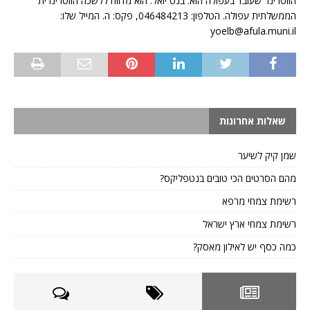
הווטרינר שעובד בעפולה הוא: בנט יואל. הוא מדווח ללשכה הווטרינרית
הממשלתית עפולה. הטלפון: 046484213, פקס: ה. המייל שלו:
yoelb@afula.muni.il
שאלות אחרונות
שמן קיק לשיער
מהם הסרטים הכי טובים בנטפליקס?
רשימת צמחי מרפא
רשימת צמחי ארץ ישראל
כמה כסף יש לאילון מאסק?