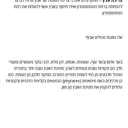
צריכת אבץ
– מחקרים מראים כי צריכה מועטת של אבץ עלויה לגרום
להפחתה ברמת הטסטוסטרון ואילו תיסוף באבץ עשוי להעלות את רמת
הטסטוסטרון.
אלו מזונות מכילים אבץ?
בשר אדום ובשר עוף, שעועית, אגוזים, דגן מלא, דגני בוקר מעושרים ומוצרי
חלב הם מקורות טובים ונוספים לאבץ. ספיגת האבץ טובה יותר בתפריט
המכיל חלבונים מן החי לעומת תפריט המורכב ממקור חלבון מן הצומח. כמו
כן מרכיבים בשם פיטאטים (phytates) הנמצאים בקליפת הדגניים ובקטניות
עלולים להקטין את ספיגת האבץ מן מזון.