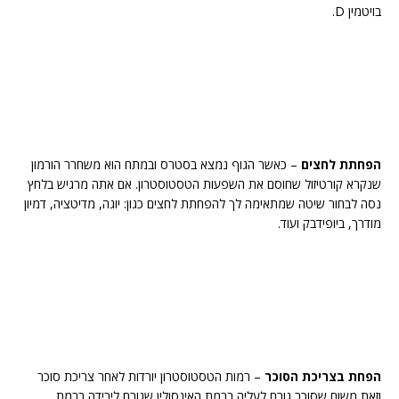
בויטמין D.
הפחתת לחצים
– כאשר הגוף נמצא בסטרס ובמתח הוא משחרר הורמון
שנקרא קורטיזול שחוסם את השפעות הטסטוסטרון. אם אתה מרגיש בלחץ
נסה לבחור שיטה שמתאימה לך להפחתת לחצים כגון: יוגה, מדיטציה, דמיון
מודרך, ביופידבק ועוד.
הפחת בצריכת הסוכר
– רמות הטסטוסטרון יורדות לאחר צריכת סוכר
וזאת משום שסוכר גורם לעליה ברמת האינסולין שגורם לירידה ברמת