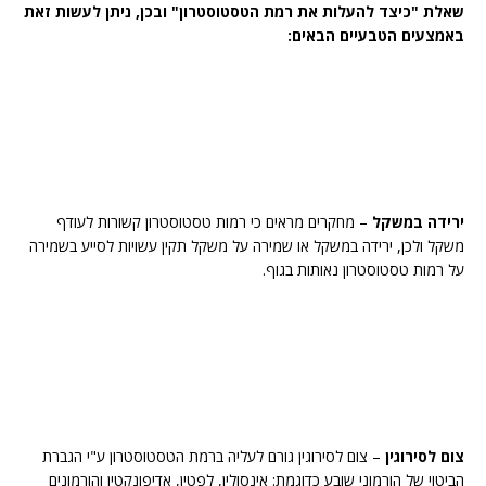
שאלת "כיצד להעלות את רמת הטסטוסטרון" ובכן, ניתן לעשות זאת
באמצעים הטבעיים הבאים:
ירידה במשקל
– מחקרים מראים כי רמות טסטוסטרון קשורות לעודף
משקל ולכן, ירידה במשקל או שמירה על משקל תקין עשויות לסייע בשמירה
על רמות טסטוסטרון נאותות בגוף.
צום לסירוגין
– צום לסירוגין גורם לעליה ברמת הטסטוסטרון ע"י הגברת
הביטוי של הורמוני שובע כדוגמת: אינסולין, לפטין, אדיפונקטין והורמונים