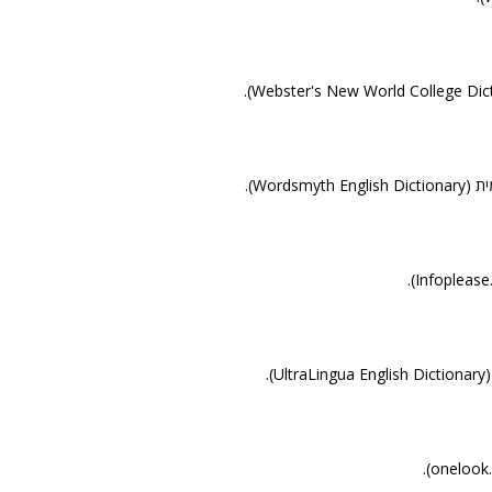
Wordsm).
).