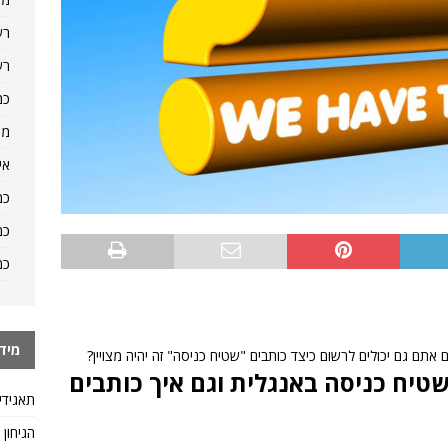
רש
רש
כמ
מה
אי
כמ
כמ
כמ
מיד
 אתם גם יכולים לרשום כיצד כותבים "שטיח כניסה" זה יהיה מצויין?
טיח כניסה באנגלית וגם איך כותבים
תאגידי
הגיחון