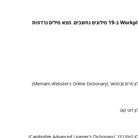
מצא מה פירוש המילה Workplace Utility Knives ב-19 מילונים נחשבים. מצא מילים נרדפות
וובסטאר (Merriam-Webster's Online Dictionary).
ון דוט קום.
דג' (Cambridge Advanced Learner's Dictionary).