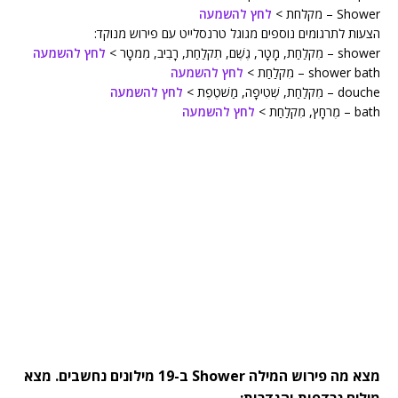
Shower – מקלחת >
לחץ להשמעה
הצעות לתרגומים נוספים מגוגל טרנסלייט עם פירוש מנוקד:
shower – מִקלַחַת, מָטָר, גֶשֶׁם, תִקלַחַת, רָבִיב, מִמטָר >
לחץ להשמעה
shower bath – מִקלַחַת >
לחץ להשמעה
douche – מִקלַחַת, שְׁטִיפָה, מַשׁטֶפֶת >
לחץ להשמעה
bath – מֶרחָץ, מִקלַחַת >
לחץ להשמעה
מצא מה פירוש המילה Shower ב-19 מילונים נחשבים. מצא