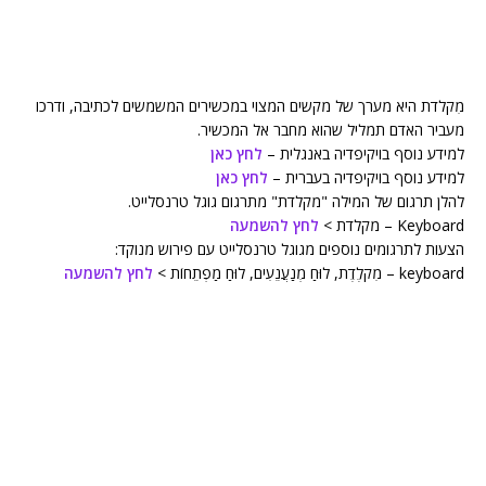
מִקלדת היא מערך של מקשים המצוי במכשירים המשמשים לכתיבה, ודרכו
מעביר האדם תמליל שהוא מחבר אל המכשיר.
למידע נוסף בויקיפדיה באנגלית –
לחץ כאן
למידע נוסף בויקיפדיה בעברית –
לחץ כאן
להלן תרגום של המילה "מקלדת" מתרגום גוגל טרנסלייט.
Keyboard – מקלדת >
לחץ להשמעה
הצעות לתרגומים נוספים מגוגל טרנסלייט עם פירוש מנוקד:
keyboard – מִקלֶדֶת, לוּחַ מְנַעֲנֵעִים, לוּחַ מַפְתֵחוֹת >
לחץ להשמעה