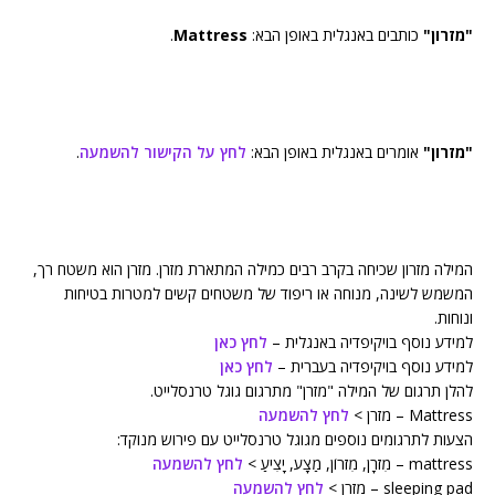
"מזרון"
כותבים באנגלית באופן הבא:
Mattress
.
"מזרון"
אומרים באנגלית באופן הבא:
לחץ על הקישור להשמעה
.
המילה מזרון שכיחה בקרב רבים כמילה המתארת מזרן. מזרן הוא משטח רך,
המשמש לשינה, מנוחה או ריפוד של משטחים קשים למטרות בטיחות
ונוחות.
למידע נוסף בויקיפדיה באנגלית –
לחץ כאן
למידע נוסף בויקיפדיה בעברית –
לחץ כאן
להלן תרגום של המילה "מזרן" מתרגום גוגל טרנסלייט.
Mattress – מזרן >
לחץ להשמעה
הצעות לתרגומים נוספים מגוגל טרנסלייט עם פירוש מנוקד:
mattress – מִזרָן, מִזרוֹן, מַצָע, יָצִיעַ >
לחץ להשמעה
sleeping pad – מִזרָן >
לחץ להשמעה