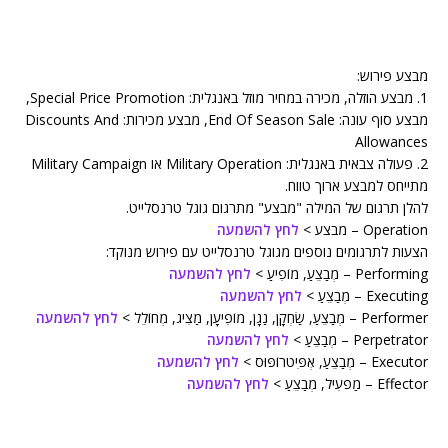
מבצע פירוש:
1. מבצע הוזלה, מכירה במחיר מוזל באנגלית: Special Price Promotion,
מבצע סוף עונה: End Of Season Sale, מבצע מכירות: Discounts And
Allowances
2. פעולה צבאית באנגלית: Military Operation או Military Campaign
מתייחס למבצע ארוך טווח.
להלן תרגום של המילה "מבצע" מתרגום גוגל טרנסלייט.
Operation – מבצע >
לחץ להשמעה
הצעות לתרגומים נוספים מגוגל טרנסלייט עם פירוש מנוקד:
Performing – מְבַצֵעַ, מוֹפִיעַ >
לחץ להשמעה
Executing – מְבַצֵעַ >
לחץ להשמעה
Performer – מְבַצֵעַ, שַׂחְקָן, נַגָן, מוֹפִיעָן, מַצִיג, מְחוֹלֵל >
לחץ להשמעה
Perpetrator – מְבַצֵעַ >
לחץ להשמעה
Executor – מְבַצֵעַ, אְפִּיטרוֹפּוּס >
לחץ להשמעה
Effector – מַפעִיל, מְבַצֵעַ >
לחץ להשמעה