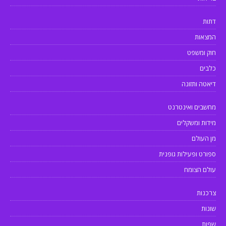
דתות
המצאות
חוק ומשפט
כלבים
דיאטה ותזונה
מחשבים ואינטרנט
מידות ומשקלים
מן העולם
ספורט ופעילות גופנית
עולם הצומח
צרכנות
שונות
שפות