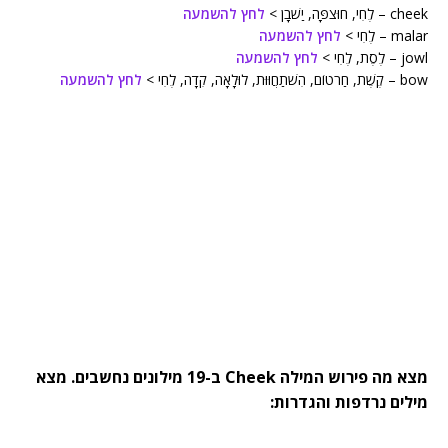
cheek – לֶחִי, חוּצפָּה, יַשׁבָן >
לחץ להשמעה
malar – לֶחִי >
לחץ להשמעה
jowl – לֶסֶת, לֶחִי >
לחץ להשמעה
bow – קֶשֶׁת, חַרטוֹם, הִשׁתַחֲוּוּת, לוּלָאָה, קִדָה, לֶחִי >
לחץ להשמעה
מצא מה פירוש המילה Cheek ב-19 מילונים נחשבים. מצא
מילים נרדפות והגדרות: