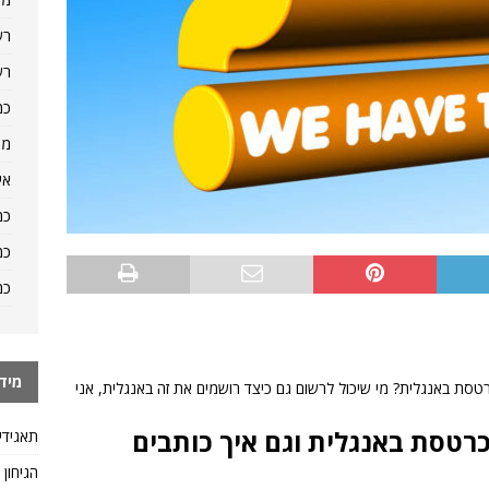
רש
רש
כמ
מה
אי
כמ
כמ
כמ
מיד
טסת באנגלית? מי שיכול לרשום גם כיצד רושמים את זה באנגלית, אני
רטסת באנגלית וגם איך כותבים
תאגידי
הגיחון