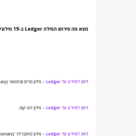
מצא מה פירוש המילה Ledger ב-19 מילונים נחשבים. מצא מילים נרדפות והגדרות:
לחץ למידע על Ledger
– מילון מרים וובסטאר (Merriam-Webster's Online Dictionary).
לחץ למידע על Ledger
– מילון דוט קום.
לחץ למידע על Ledger
– מילון קיימברידג' (Cambridge Advanced Learner's Dictionary).