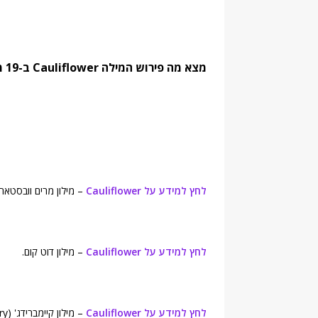
מצא מה פירוש המילה Cauliflower ב-19 מילונים נחשבים. מצא מילים נרדפות והגדרות:
לחץ למידע על Cauliflower
– מילון מרים וובסטאר (rriam-Webster's Online Dictionary
לחץ למידע על Cauliflower
– מילון דוט קום.
לחץ למידע על Cauliflower
– מילון קיימברידג' (Cambridge Advanced Learner's Dictionary).