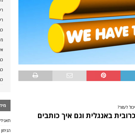
רש
רש
כמ
מה
אי
כמ
כמ
כמ
מיד
ול לעזור?
ובית באנגלית וגם איך כותבים
תאגידי
הגיחון