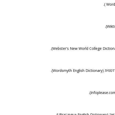
Wordsmyth Englis).
UltraLingu).