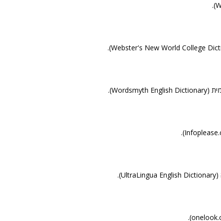
Wordsmyt).
Ul).